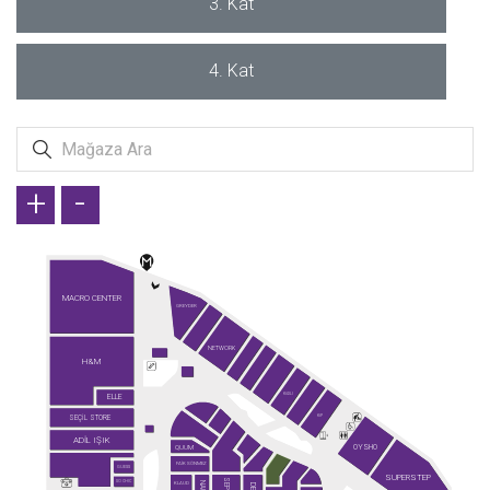
3. Kat
4. Kat
+
-
MACRO CENTER
GREYDER
NETWORK
H&M
ELLE
KİĞILI
SEÇİL STORE
KİP
ADİL IŞIK
OYSHO
QUUM
FAİK SÖNMEZ
GUESS
SUPERSTEP
SO CHIC
KLAUD