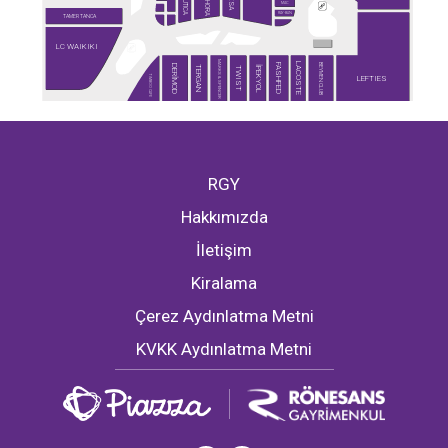
SEPHORA
NAUTICA
DESA
MAC
RAY-BAN
TAMER TANCA
LC WAIKIKI
MARKS & SPENCER
LACOSTE
BEYMEN CLUB
FASHFED
DERİMOD
İPEKYOL
TERGAN
TWIST
TİMBOO CAFE
LEFTIES
RGY
Hakkımızda
İletişim
Kiralama
Çerez Aydınlatma Metni
KVKK Aydınlatma Metni