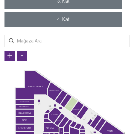
3. Kat
4. Kat
+
-
MEDIA MARKT
ARMAĞAN OYUNCAK
LG
VATAN BİLGİSAYAR
YOYOSO
MADAME COCO
WATSONS
ENGLISH HOME
KORKMAZ
SPX
LINENS
INTERSPORT
ADIDAS
PENTİ
VICCO
HOBIX