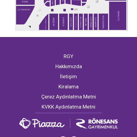
TOYZZ SHOP
JUMBO
PUMA
LC WAIKIKI
DEFACTO
ROSSMANN
GALLERY CRYSTAL
BELLA MAISON
LCW DREAM
FLYING TIGER
SCHAFER
ARÇELİK
KARACA
CARMELO COFFEE
MCLUB
RGY
Hakkımızda
İletişim
Kiralama
Çerez Aydınlatma Metni
KVKK Aydınlatma Metni