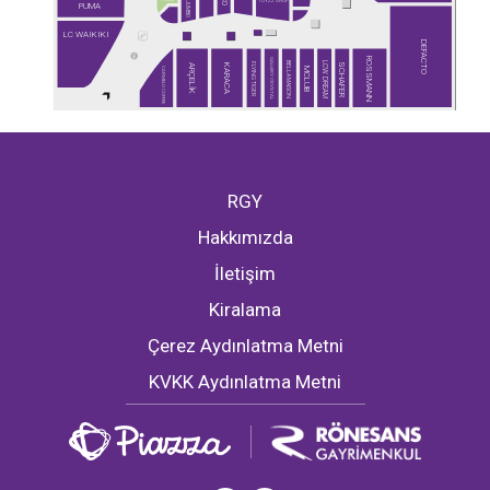
TOYZZ SHOP
JUMBO
PUMA
LC WAIKIKI
DEFACTO
ROSSMANN
GALLERY CRYSTAL
BELLA MAISON
LCW DREAM
FLYING TIGER
SCHAFER
ARÇELİK
KARACA
CARMELO COFFEE
MCLUB
RGY
Hakkımızda
İletişim
Kiralama
Çerez Aydınlatma Metni
KVKK Aydınlatma Metni