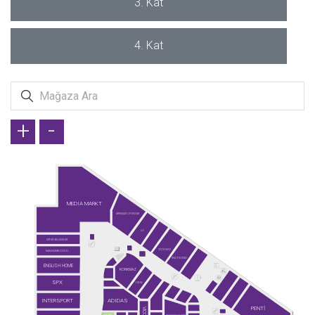
3. Kat
4. Kat
+
-
MEDIA MARKT
ARMAĞAN OYUNCAK
LG
VATAN BİLGİSAYAR
YOYOSO
MADAME COCO
WATSONS
ENGLISH HOME
KORKMAZ
SPX
LINENS
INTERSPORT
ADIDAS
PENTİ
VICCO
HOBIX