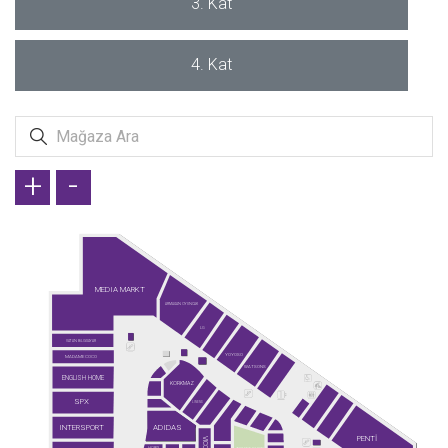
3. Kat
4. Kat
+
-
MEDIA MARKT
ARMAĞAN OYUNCAK
LG
VATAN BİLGİSAYAR
YOYOSO
MADAME COCO
WATSONS
ENGLISH HOME
KORKMAZ
SPX
LINENS
INTERSPORT
ADIDAS
PENTİ
VICCO
HOBIX