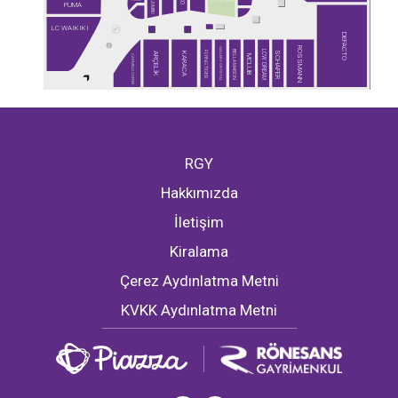
TOYZZ SHOP
JUMBO
PUMA
LC WAIKIKI
DEFACTO
ROSSMANN
GALLERY CRYSTAL
BELLA MAISON
LCW DREAM
FLYING TIGER
SCHAFER
ARÇELİK
KARACA
CARMELO COFFEE
MCLUB
RGY
Hakkımızda
İletişim
Kiralama
Çerez Aydınlatma Metni
KVKK Aydınlatma Metni