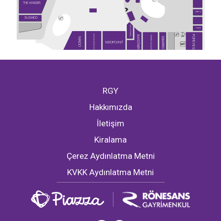
THE HUNGER
ARBY'S
SUSHICO
USTA DÖNERCİ
PİDEM
KAHVE DÜNYASI
POPEYES
GREEN SALADS
BAYDÖNER
SBARRO
MADO
MIDPOINT
RGY
Hakkımızda
İletişim
Kiralama
Çerez Aydınlatma Metni
KVKK Aydınlatma Metni