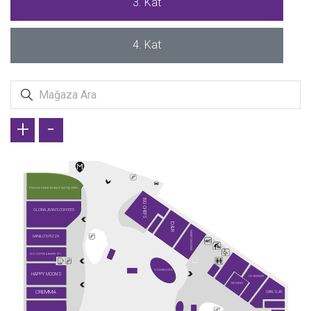
3. Kat
4. Kat
+
-
PIAZZA PARK KONUT SATIŞ OFİSİ
BIG CHEFS
GLORIA JEAN'S COFFEES
D&R
PARIBU CINEVERSE
DANILO'S PİZZA
ROO COFFEE & BAKERY ETC.
STARBUCKS
HAPPY MOON'S
HD İSKENDER
NIYOKKI
CREMMA
CARL'S JR.