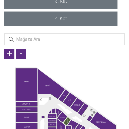
3. Kat
4. Kat
+
-
H&M
MAVİ
EFOR
LTB
GRATIS
COLINS
AVVA
JACK & JONES
BAMBİ
SKECHERS
NIKE
LUFIAN
TUDORS
LORIS PARFUM
BERSHKA
CEYO
SUWEN
OXXO