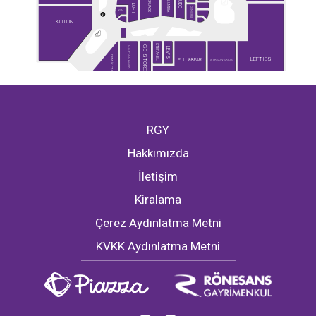
LUMBERJACK
COLUMBIA
MUDO
LOFT
CONVERSE
KOM
KOTON
STEFANEL
GS STORE
U.S. POLO ASSN.
LEVI'S
DEMLİK CAFE
LEFTIES
PULL&BEAR
STRADIVARIUS
RGY
Hakkımızda
İletişim
Kiralama
Çerez Aydınlatma Metni
KVKK Aydınlatma Metni