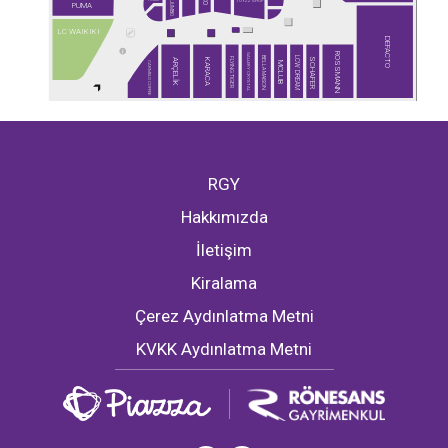
TOYZZ SHOP
JUMBO
PUMA
LC WAIKIKI
DEFACTO
ROSSMANN
GALLERY CRYSTAL
BELLA MAISON
LCW DREAM
FLYING TIGER
SCHAFER
ARÇELİK
KARACA
CARMELO COFFEE
MCLUB
RGY
Hakkımızda
İletişim
Kiralama
Çerez Aydınlatma Metni
KVKK Aydınlatma Metni