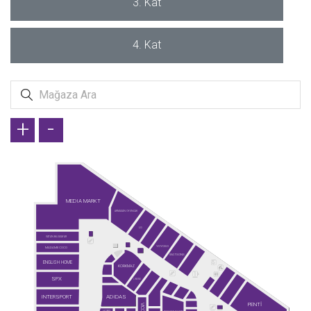
3. Kat
4. Kat
+
-
MEDIA MARKT
ARMAĞAN OYUNCAK
LG
VATAN BİLGİSAYAR
YOYOSO
MADAME COCO
WATSONS
ENGLISH HOME
KORKMAZ
SPX
LINENS
INTERSPORT
ADIDAS
PENTİ
VICCO
HOBIX