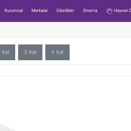
Kurumsal
Markalar
Etkinlikler
Sinema
Hayvan 
. Kat
3. Kat
4. Kat