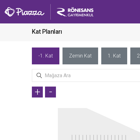
Kat Planları
-1. Kat
Zemin Kat
1. Kat
2
+
-