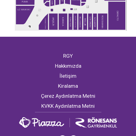
TOYZZ SHOP
JUMBO
PUMA
LC WAIKIKI
DEFACTO
ROSSMANN
GALLERY CRYSTAL
BELLA MAISON
LCW DREAM
FLYING TIGER
SCHAFER
ARÇELİK
KARACA
CARMELO COFFEE
MCLUB
RGY
Hakkımızda
İletişim
Kiralama
Çerez Aydınlatma Metni
KVKK Aydınlatma Metni