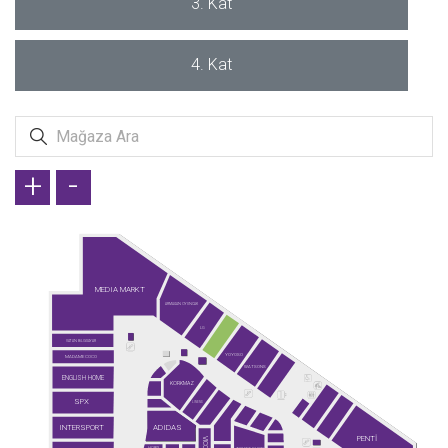
3. Kat
4. Kat
+
-
MEDIA MARKT
ARMAĞAN OYUNCAK
LG
VATAN BİLGİSAYAR
YOYOSO
MADAME COCO
WATSONS
ENGLISH HOME
KORKMAZ
SPX
LINENS
INTERSPORT
ADIDAS
PENTİ
VICCO
HOBIX