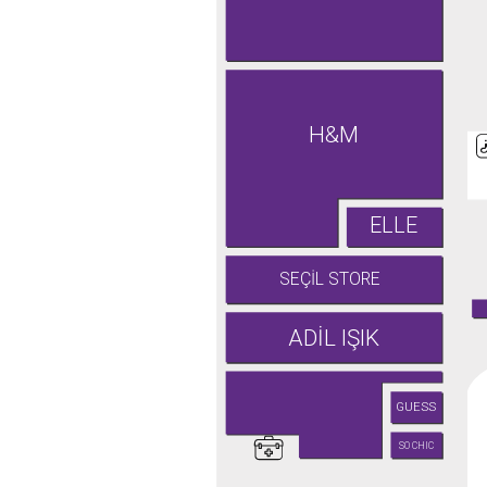
H&M
ELLE
SEÇİL STORE
ADİL IŞIK
GUESS
SO CHIC