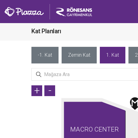
Kat Planları
-1. Kat
Zemin Kat
1. Kat
2
+
-
MACRO CENTER