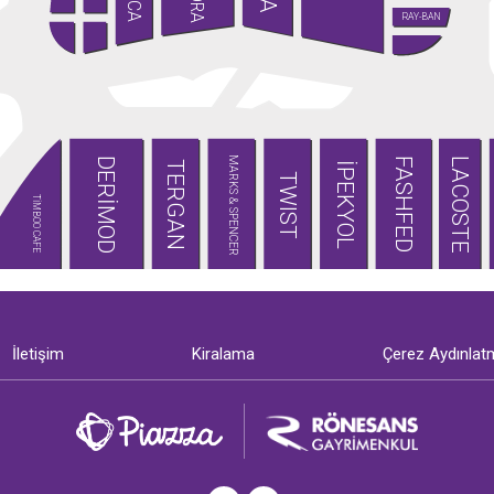
RAY-BAN
MARKS & SPENCER
DERİMOD
LACOSTE
FASHFED
TERGAN
İPEKYOL
TWIST
TİMBOO CAFE
İletişim
Kiralama
Çerez Aydınlat