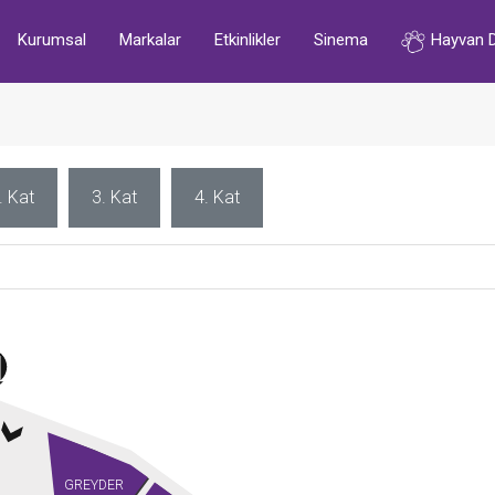
Kurumsal
Markalar
Etkinlikler
Sinema
Hayvan 
. Kat
3. Kat
4. Kat
GREYDER