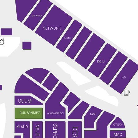
DIVARESE
NETWORK
GUSTO
KİĞILI
KİP
QUUM
FAİK SÖNMEZ
W COLLECTION
DAGİ
SEPHORA
ATASAY
NAUTICA
KLAUD
DESA
MAC