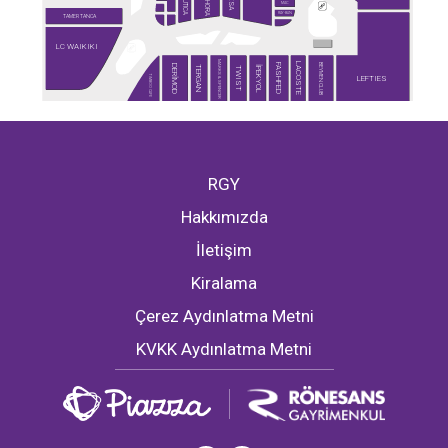
SEPHORA
NAUTICA
DESA
MAC
RAY-BAN
TAMER TANCA
LC WAIKIKI
MARKS & SPENCER
LACOSTE
BEYMEN CLUB
FASHFED
DERİMOD
İPEKYOL
TERGAN
TWIST
TİMBOO CAFE
LEFTIES
RGY
Hakkımızda
İletişim
Kiralama
Çerez Aydınlatma Metni
KVKK Aydınlatma Metni