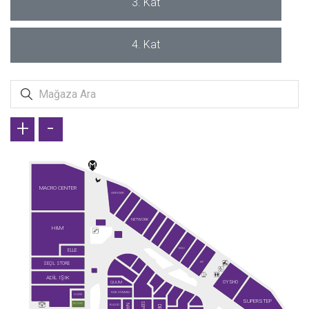
3. Kat
4. Kat
+
-
MACRO CENTER
GREYDER
NETWORK
H&M
ELLE
KİĞILI
SEÇİL STORE
KİP
ADİL IŞIK
OYSHO
QUUM
FAİK SÖNMEZ
GUESS
SUPERSTEP
SO CHIC
KLAUD